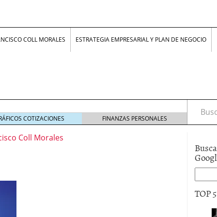
ANCISCO COLL MORALES
ESTRATEGIA EMPRESARIAL Y PLAN DE NEGOCIO
Busca
RÁFICOS COTIZACIONES
FINANZAS PERSONALES
cisco Coll Morales
Busca
Goog
z, jóvenes con ideas
24 junio 2017
smo inventar que innovar?
16 febrero 2017
TOP 
lle en NEGOCIOS: “La rigidez laboral no protege,
ero 2017
nfluye la psicología humana en la economía
19