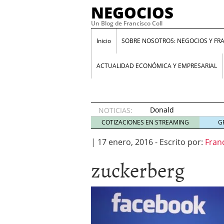
NEGOCIOS
Un Blog de Francisco Coll
Inicio
SOBRE NOSOTROS: NEGOCIOS Y FR
ACTUALIDAD ECONÓMICA Y EMPRESARIAL
Donald
NOTICIAS:
Trump y
COTIZACIONES EN STREAMING
G
su
enfermedad
|
17 enero, 2016
-
Escrito por:
Fran
proteccionista
zuckerberg
10 abril
2018
Programa Santander Yuz
GuestBlogger: ¿Es lo mi
Entrevista a Daniel Laca
aumenta el paro”
23 en
ANIMAL SPIRITS: Cómo i