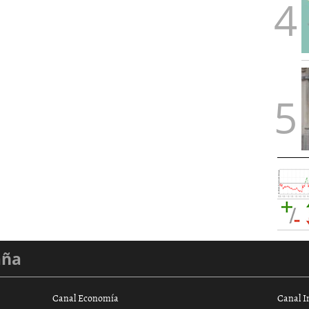
aña
Canal Economía
Canal I