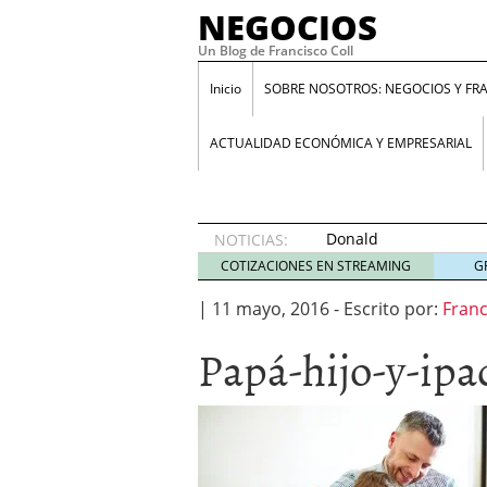
NEGOCIOS
Un Blog de Francisco Coll
Inicio
SOBRE NOSOTROS: NEGOCIOS Y FR
ACTUALIDAD ECONÓMICA Y EMPRESARIAL
Donald
NOTICIAS:
Trump y
COTIZACIONES EN STREAMING
G
su
enfermedad
|
11 mayo, 2016
-
Escrito por:
Franc
proteccionista
Papá-hijo-y-ipa
10 abril
2018
Programa Santander Yuz
GuestBlogger: ¿Es lo mi
Entrevista a Daniel Laca
aumenta el paro”
23 en
ANIMAL SPIRITS: Cómo i