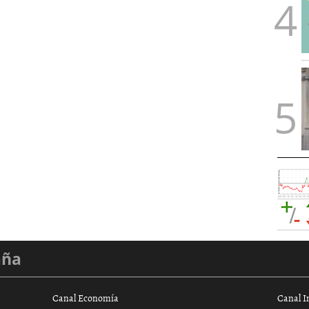
aña
Canal Economía
Canal I