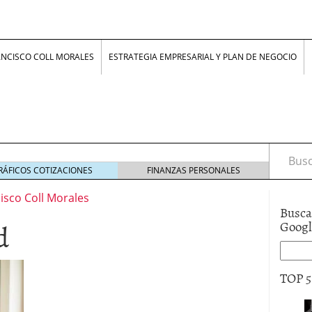
ANCISCO COLL MORALES
ESTRATEGIA EMPRESARIAL Y PLAN DE NEGOCIO
Busca
RÁFICOS COTIZACIONES
FINANZAS PERSONALES
isco Coll Morales
Busca
d
Goog
z, jóvenes con ideas
24 junio 2017
smo inventar que innovar?
16 febrero 2017
TOP 
lle en NEGOCIOS: “La rigidez laboral no protege,
ero 2017
nfluye la psicología humana en la economía
19