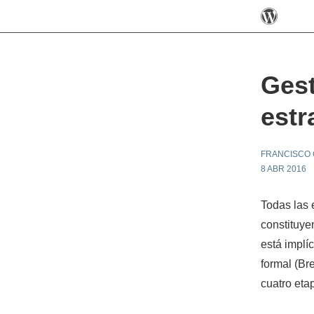
Gest
estr
FRANCISCO
8 ABR 2016
Todas las 
constituyen
está implí
formal (Br
cuatro eta