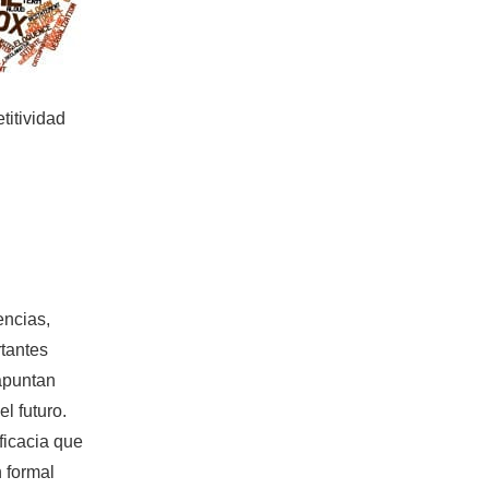
titividad
encias,
tantes
 apuntan
el futuro.
eficacia que
n formal