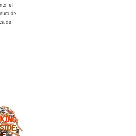
nto, el
rtura de
ica de