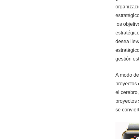
organizaci
estratégic
los objeti
estratégic
desea llev
estratégic
gestión est
A modo de e
proyectos 
el cerebro
proyectos 
se convier