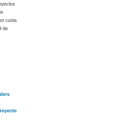
royectos
de
yor cuota
9 de
lders
proyecto