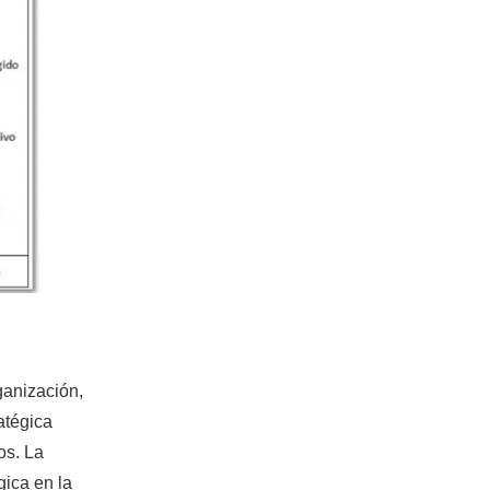
rganización,
atégica
os. La
gica en la