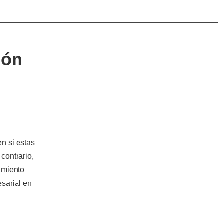
ión
en si estas
 contrario,
amiento
esarial en