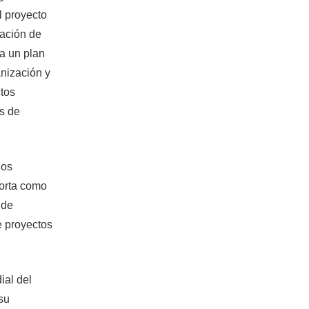
l proyecto
zación de
ra un plan
anización y
ctos
os de
los
porta como
 de
e proyectos
ial del
su