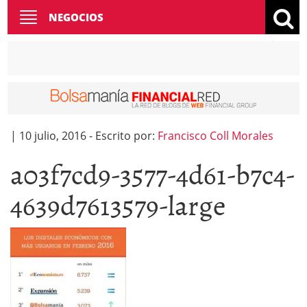
Toggle
NEGOCIOS
navigation
|
10 julio, 2016
-
Escrito por:
Francisco Coll Morales
a03f7cd9-3577-4d61-b7c4-
4639d7613579-large