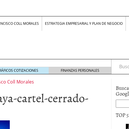
ANCISCO COLL MORALES
ESTRATEGIA EMPRESARIAL Y PLAN DE NEGOCIO
Busca
RÁFICOS COTIZACIONES
FINANZAS PERSONALES
sco Coll Morales
Busca
aya-cartel-cerrado-
Goog
z, jóvenes con ideas
24 junio 2017
smo inventar que innovar?
16 febrero 2017
TOP 
lle en NEGOCIOS: “La rigidez laboral no protege,
ero 2017
nfluye la psicología humana en la economía
19