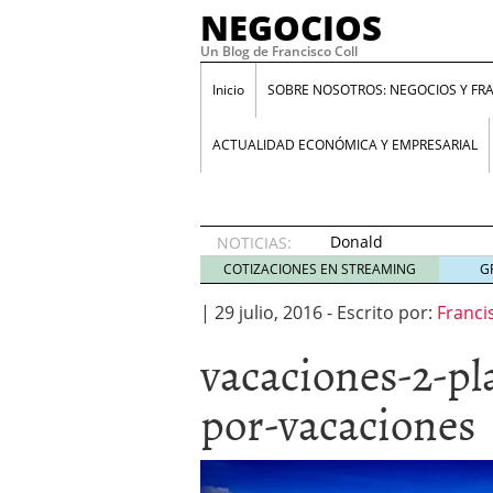
NEGOCIOS
Un Blog de Francisco Coll
Inicio
SOBRE NOSOTROS: NEGOCIOS Y FR
ACTUALIDAD ECONÓMICA Y EMPRESARIAL
Donald
NOTICIAS:
Trump y
COTIZACIONES EN STREAMING
G
su
enfermedad
|
29 julio, 2016
-
Escrito por:
Franci
proteccionista
vacaciones-2-pl
10 abril
2018
Programa Santander Yuz
por-vacaciones
GuestBlogger: ¿Es lo mi
Entrevista a Daniel Laca
aumenta el paro”
23 en
ANIMAL SPIRITS: Cómo i