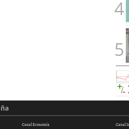
aña
Canal Economía
Canal I