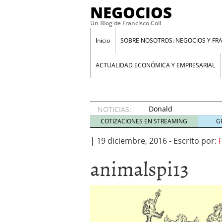
NEGOCIOS
Un Blog de Francisco Coll
Inicio
SOBRE NOSOTROS: NEGOCIOS Y FR
ACTUALIDAD ECONÓMICA Y EMPRESARIAL
Donald
NOTICIAS:
Trump y
COTIZACIONES EN STREAMING
G
su
enfermedad
|
19 diciembre, 2016
-
Escrito por:
proteccionista
animalspi13
10 abril
2018
Programa Santander Yuz
GuestBlogger: ¿Es lo mi
Entrevista a Daniel Laca
aumenta el paro”
23 en
ANIMAL SPIRITS: Cómo i