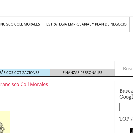
ANCISCO COLL MORALES
ESTRATEGIA EMPRESARIAL Y PLAN DE NEGOCIO
Busca
RÁFICOS COTIZACIONES
FINANZAS PERSONALES
Francisco Coll Morales
Busca
Goog
z, jóvenes con ideas
24 junio 2017
smo inventar que innovar?
16 febrero 2017
TOP 
lle en NEGOCIOS: “La rigidez laboral no protege,
ero 2017
nfluye la psicología humana en la economía
19