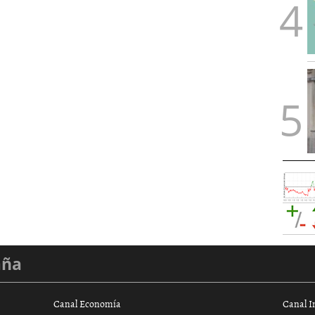
aña
Canal Economía
Canal I