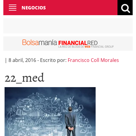
Toggle
NEGOCIOS
navigation
|
8 abril, 2016
-
Escrito por:
Francisco Coll Morales
22_med