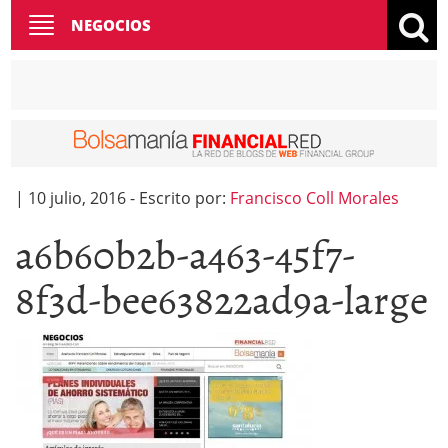
Toggle
NEGOCIOS
navigation
|
10 julio, 2016
-
Escrito por:
Francisco Coll Morales
a6b60b2b-a463-45f7-
8f3d-bee63822ad9a-large