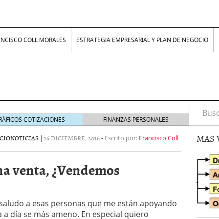
ANCISCO COLL MORALES
ESTRATEGIA EMPRESARIAL Y PLAN DE NEGOCIO
Busca
RÁFICOS COTIZACIONES
FINANZAS PERSONALES
MAS 
CIO
NOTICIAS
|
16 DICIEMBRE, 2016
-
Escrito por:
Francisco Coll
na venta, ¿Vendemos
z, jóvenes con ideas
24 junio 2017
smo inventar que innovar?
16 febrero 2017
lle en NEGOCIOS: “La rigidez laboral no protege,
 saludo a esas personas que me están apoyando
ero 2017
 a día se más ameno. En especial quiero
nfluye la psicología humana en la economía
19