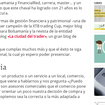
mania y FinancialRed, carrera, master… y un
o que este chaval ha logrado con 21 años es lo
cura.
irmas de gestión financiera y patrimonial –una de
ser campeón de la XTB trading Cup, mejor blog
ara Bolsamanía y la revista de la entidad
 blog
«La ciudad del trader»
, un gran blog de
que cumplas muchos más y que el éxito te siga
al, la cual yo espero poder presenciar.
ia
n producto o un servicio a un local, comercio,
que viene a hablarnos y nos pregunta «¿Puedo
s son asesores comerciales que el comercio pone
er orientar un poco nuestra decisión de compra y
doptemos sea la correcta o la más adaptada a