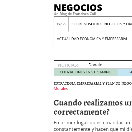
NEGOCIOS
Un Blog de Francisco Coll
Inicio
SOBRE NOSOTROS: NEGOCIOS Y FR
ACTUALIDAD ECONÓMICA Y EMPRESARIAL
Donald
NOTICIAS:
Trump y
COTIZACIONES EN STREAMING
G
su
enfermedad
ESTRATEGIA EMPRESARIAL Y PLAN DE NEGO
proteccionista
Morales
10 abril
Cuando realizamos u
2018
Programa Santander Yuz
correctamente?
GuestBlogger: ¿Es lo mi
Entrevista a Daniel Laca
En primer lugar quiero mandar un
aumenta el paro”
23 en
constantemente y hacen que mi día
ANIMAL SPIRITS: Cómo i