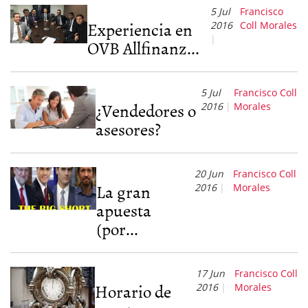
5 Jul
Francisco
Experiencia en
2016
Coll Morales
OVB Allfinanz...
5 Jul
Francisco Coll
¿Vendedores o
2016
Morales
asesores?
20 Jun
Francisco Coll
La gran
2016
Morales
apuesta
(por...
17 Jun
Francisco Coll
Horario de
2016
Morales