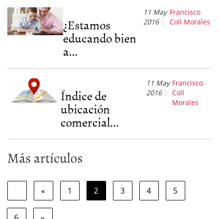
11 May
Francisco
¿Estamos
2016
Coll Morales
educando bien
a...
11 May
Francisco
Índice de
2016
Coll
Morales
ubicación
comercial...
Más artículos
«
1
2
3
4
5
6
»