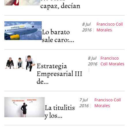
capaz, decían
8 Jul
Francisco Coll
Lo barato
2016
Morales
sale caro:...
8 Jul
Francisco
Estrategia
2016
Coll Morales
Empresarial III
de...
7 Jul
Francisco Coll
La titulitis
2016
Morales
y los...